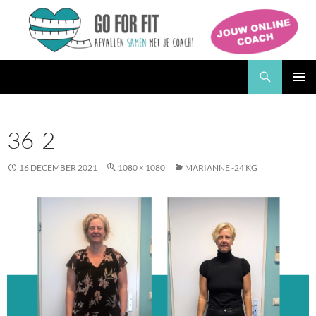
Ga
naar
de
inhoud
Zoeken
Go for Fit Afslankstudio
PRIMAI
MENU
36-2
16 DECEMBER 2021
1080 × 1080
MARIANNE -24 KG