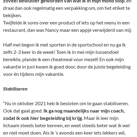
zoveel bewuster geworden van wat ik in mijn mond stop
, en
draai dan ook regelmatig een verpakking om, om het etiket te
bekijken.
Twijfelde ik soms over een product of iets op het menu in een
restaurant, dan was Nancy maar een appje verwijderd van mij.
Half mei begon ik met sporten in de sportschool en nu ga ik
zelfs 2-3 keer in de week! Toen ik in mei mijn tussendoel
bereikte, plande ik een cheatmeal voor mezelf. En ook mijn
vakantie in juni kwam ik goed door, door de juiste begeleiding
voor én tijdens mijn vakantie.
Stabiliseren
“Nu in oktober 2021 heb ik besloten om te gaan stabiliseren.
Ook dat gaat goed.
Ik ga nog maandelijks naar mijn coach,
zodat ik ook hier begeleiding bij krijg
. Maar ik leer mijn
lichaam steeds beter kennen, en weet steeds beter wat ik wel
en niet moet doen. Als ik ’s avonds een keer iets lekkers wil,