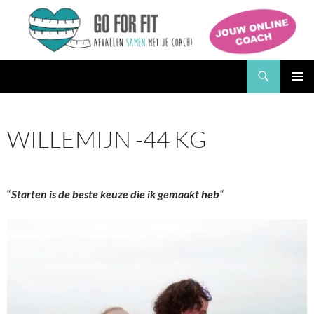
Ga
naar
de
inhoud
Zoeken
Go for Fit Afslankstudio
PRIMAI
MENU
WILLEMIJN -44 KG
“
Starten is de beste keuze die ik gemaakt heb
“