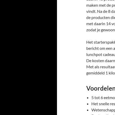
maken met de pr
vindt. Na de 8 d
de producten die
met daarin 14 v
zodat je gewoon
Het starterspakk
bericht om een a
lunchpot cadeau
De kosten daarn
Met als resultaa
gemiddeld 1 kilo
Voordelen
5 tot 6 eetm
Het snelle re
Wetenschapp