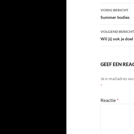
Bericht
VORIG BERICHT
navigatie
Summer bodies
VOLGEND BERICHT
Wil jij ook je doe
GEEF EEN REA
Je e-mailadres wo
*
Reactie
*