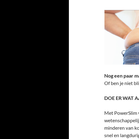
Nog een paar ma
Of ben je niet bl
DOE ER WAT A
Met PowerSlim va
wetenschappeli
minderen van ko
snel en langduri