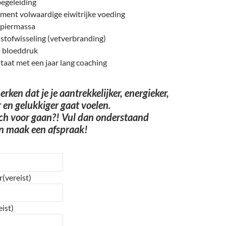
egeleiding
iment volwaardige eiwitrijke voeding
spiermassa
stofwisseling (vetverbranding)
n bloeddruk
ltaat met een jaar lang coaching
erken dat je je aantrekkelijker, energieker,
er en gelukkiger gaat voelen.
och voor gaan?! Vul dan onderstaand
en maak een afspraak!
r
(vereist)
eist)