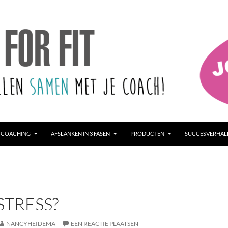
 COACHING
AFSLANKEN IN 3 FASEN
PRODUCTEN
SUCCESVERHAL
 STRESS?
NANCYHEIDEMA
EEN REACTIE PLAATSEN