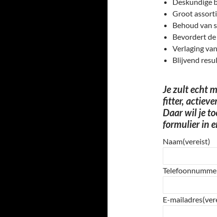
Deskundige b
Groot assort
Behoud van 
Bevordert de 
Verlaging va
Blijvend resu
Je zult echt m
fitter, actiev
Daar wil je t
formulier in 
Naam
(vereist)
Telefoonnumme
E-mailadres
(ver