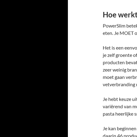
Hoe werkt
PowerSlim betek
eten. Je MOET o
Het is een eenvo
je zelf groente o
producten bevatt
zeer weinig bran
moet gaan verbr
vetverbranding
Je hebt keuze u
variërend van mu
pasta heerlijke s
Je kan beginnen
daarin 46 produc